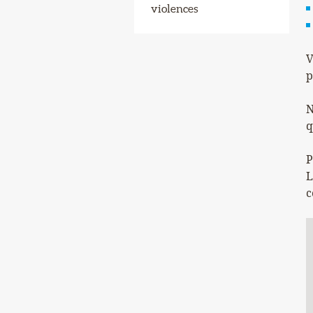
violences
V
p
N
q
P
L
c