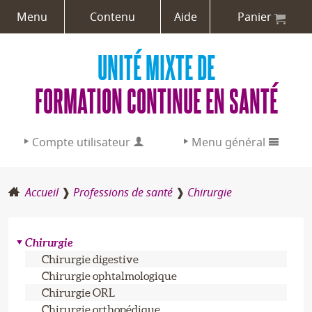
Menu
Contenu
Aide
Panier
UNITÉ MIXTE DE
FORMATION CONTINUE EN SANTÉ
Compte utilisateur
Menu général
Adresse email :
Accueil
Professions de santé
Chirurgie
L’UMFCS
Mot de passe :
Formations
Chirurgie
Chirurgie digestive
Aide / Créer un compte
Professions de santé
Chirurgie ophtalmologique
Chirurgie ORL
Chirurgie orthopédique