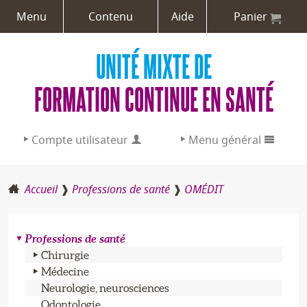
Menu
Contenu
Aide
Panier
UNITÉ MIXTE DE
FORMATION CONTINUE EN SANTÉ
Compte utilisateur
Menu général
Adresse email :
Accueil
Professions de santé
OMÉDIT
L’UMFCS
Mot de passe :
Formations
Professions de santé
Chirurgie
Aide / Créer un compte
Professions de santé
Médecine
Neurologie, neurosciences
Odontologie