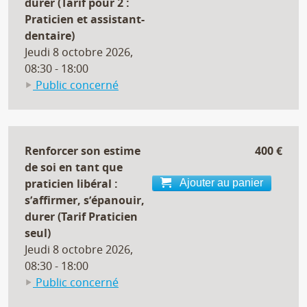
durer (Tarif pour 2 :
Praticien et assistant-
dentaire)
Jeudi 8 octobre 2026,
08:30 - 18:00
Public concerné
Chirurgien-dentiste
Chirurgie
dentaire
Renforcer son estime
Chirurgie
400 €
de soi en tant que
dentaire
praticien libéral :
(spécialiste
Ajouter au panier
s’affirmer, s’épanouir,
Orthopédie
durer (Tarif Praticien
dento-faciale)
seul)
Chirurgie
Jeudi 8 octobre 2026,
dentaire
08:30 - 18:00
(spécialiste
Public concerné
Chirurgie
Chirurgien-dentiste
orale)