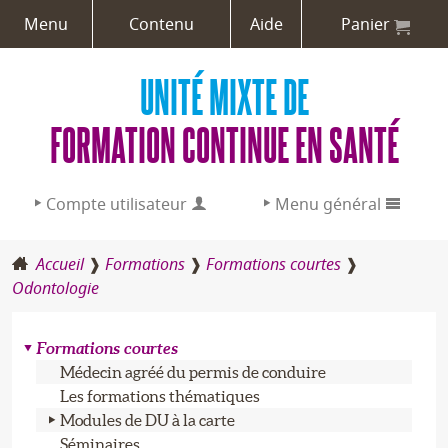
Menu
Contenu
Aide
Panier
UNITÉ MIXTE DE
FORMATION CONTINUE EN SANTÉ
Compte utilisateur
Menu général
Accueil
Formations
Formations courtes
Adresse email :
L’UMFCS
Odontologie
Mot de passe :
Formations
Formations courtes
Médecin agréé du permis de conduire
Aide / Créer un compte
Professions de santé
Les formations thématiques
Modules de DU à la carte
Séminaires