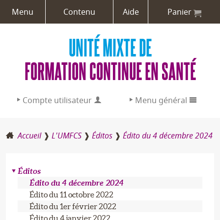
Menu
Contenu
Aide
Panier
UNITÉ MIXTE DE
FORMATION CONTINUE EN SANTÉ
Compte utilisateur
Menu général
Adresse email :
Accueil
L'UMFCS
Éditos
Édito du 4 décembre 2024
L’UMFCS
Mot de passe :
Formations
Éditos
Édito du 4 décembre 2024
Aide / Créer un compte
Professions de santé
Édito du 11 octobre 2022
Édito du 1er février 2022
Édito du 4 janvier 2022